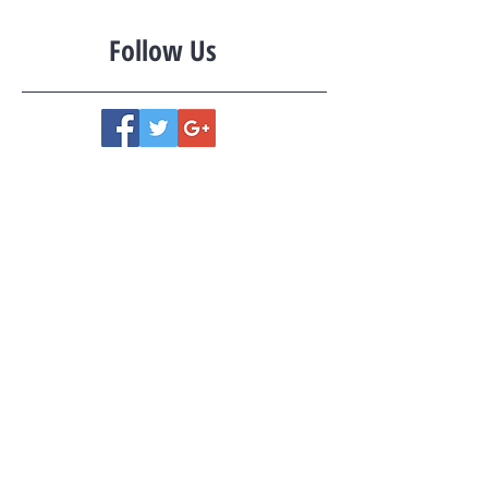
Follow Us
Contact
Tel: (
786)
282-1112
Email:
maca@uzcagroup.com
Fax: (
786) 513-0370
2071 NW 112th
Avenue #101 ·
Miami, FL 33172